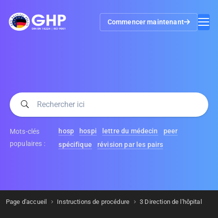
Commencer maintenant
hosp
hospi
lettre du médecin
peer
Mots-clés
populaires :
spécifique
révision par les pairs
Page d'accueil
Instructions de procédure
3 Direction de l'hôpital