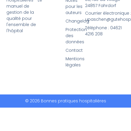
hospitalières - Le
Notes
24857 Fahrdorf
manuel de
pour les
gestion de la
auteurs
Courrier électronique 
qualité pour
upaschen@gutehospit
Changelog
l'ensemble de
Téléphone : 04621
Protection
l'hôpital
4216 208
des
données
Contact
Mentions
légales
© 2026 Bonnes pratiques hospitalières