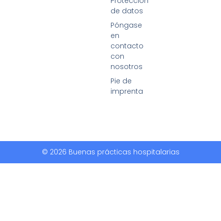
Protección
de datos
Póngase
en
contacto
con
nosotros
Pie de
imprenta
© 2026 Buenas prácticas hospitalarias