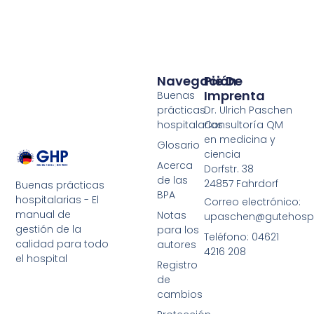
Navegación
Pie De
Imprenta
Buenas
prácticas
Dr. Ulrich Paschen
hospitalarias
Consultoría QM
en medicina y
Glosario
ciencia
Acerca
Dorfstr. 38
de las
24857 Fahrdorf
Buenas prácticas
BPA
hospitalarias - El
Correo electrónico:
manual de
Notas
upaschen@gutehospit
gestión de la
para los
Teléfono: 04621
calidad para todo
autores
4216 208
el hospital
Registro
de
cambios