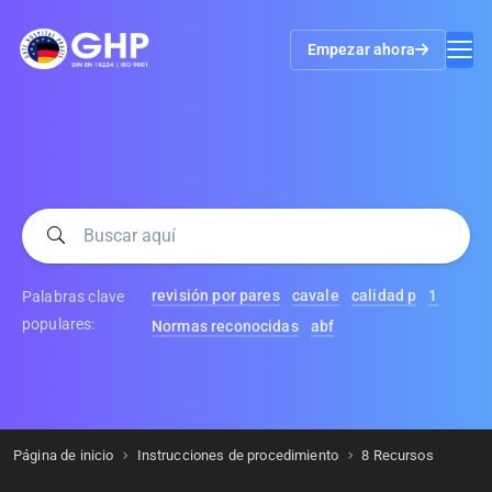
Empezar ahora
revisión por pares
cavale
calidad p
1
Palabras clave
populares:
Normas reconocidas
abf
Página de inicio
Instrucciones de procedimiento
8 Recursos