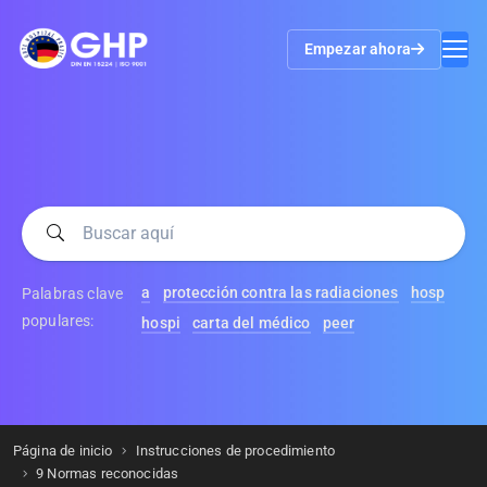
Empezar ahora
a
protección contra las radiaciones
hosp
Palabras clave
populares:
hospi
carta del médico
peer
Página de inicio
Instrucciones de procedimiento
9 Normas reconocidas