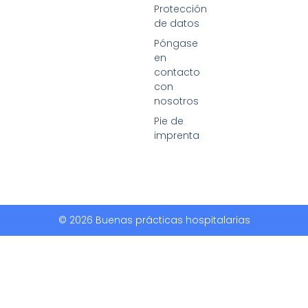
Protección
de datos
Póngase
en
contacto
con
nosotros
Pie de
imprenta
© 2026 Buenas prácticas hospitalarias