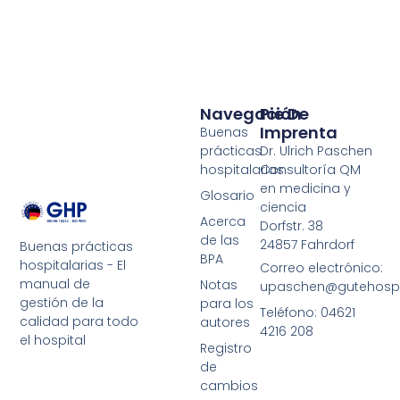
Navegación
Pie De
Imprenta
Buenas
prácticas
Dr. Ulrich Paschen
hospitalarias
Consultoría QM
en medicina y
Glosario
ciencia
Acerca
Dorfstr. 38
de las
24857 Fahrdorf
Buenas prácticas
BPA
hospitalarias - El
Correo electrónico:
manual de
Notas
upaschen@gutehospit
gestión de la
para los
Teléfono: 04621
calidad para todo
autores
4216 208
el hospital
Registro
de
cambios