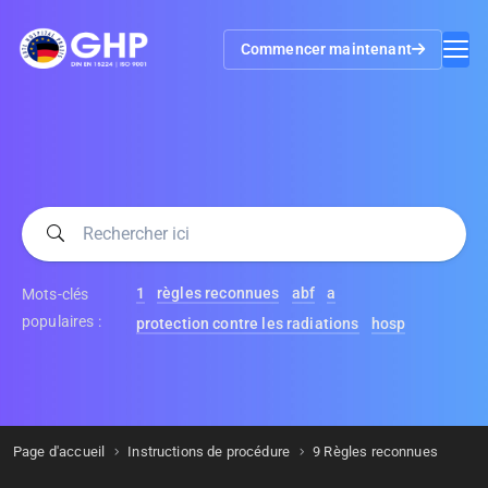
Commencer maintenant
1
règles reconnues
abf
a
Mots-clés
populaires :
protection contre les radiations
hosp
Page d'accueil
Instructions de procédure
9 Règles reconnues