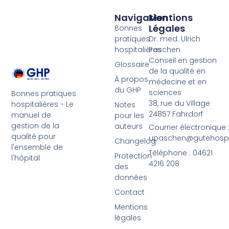
Navigation
Mentions
Légales
Bonnes
pratiques
Dr. med. Ulrich
hospitalières
Paschen
Conseil en gestion
Glossaire
de la qualité en
À propos
médecine et en
du GHP
sciences
Bonnes pratiques
38, rue du Village
hospitalières - Le
Notes
24857 Fahrdorf
manuel de
pour les
gestion de la
auteurs
Courrier électronique 
qualité pour
upaschen@gutehospit
Changelog
l'ensemble de
Téléphone : 04621
Protection
l'hôpital
4216 208
des
données
Contact
Mentions
légales