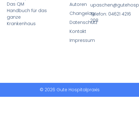
Das QM
Autoren
upaschen@gutehospit
Handbuch für das
Changelog
Telefon: 04621 4216
ganze
208
Datenschutz
Krankenhaus
Kontakt
Impressum
© 2026 Gute Hospitalpraxis