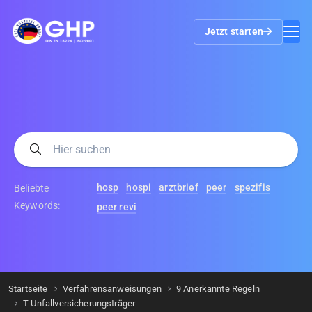
Jetzt starten
hosp
hospi
arztbrief
peer
spezifis
Beliebte
Keywords:
peer revi
Startseite
Verfahrensanweisungen
9 Anerkannte Regeln
T Unfallversicherungsträger