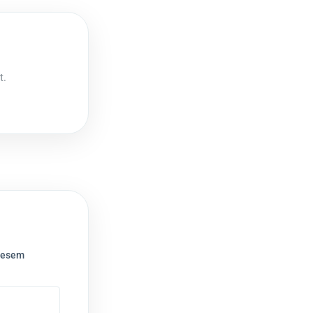
t.
iesem