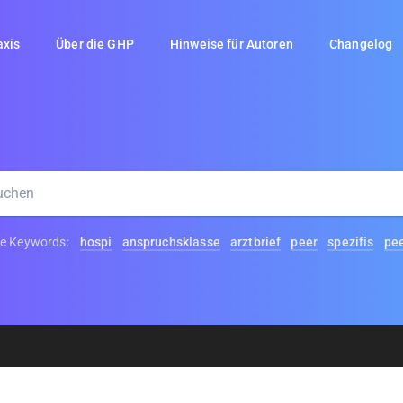
axis
Über die GHP
Hinweise für Autoren
Changelog
te Keywords:
hospi
anspruchsklasse
arztbrief
peer
spezifis
pee