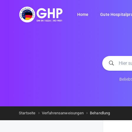
Home
Gute Hospitalpr
Belieb
Startseite
Verfahrensanweisungen
Behandlung