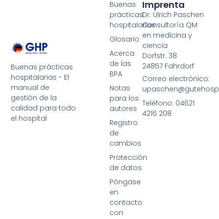
Imprenta
Buenas
prácticas
Dr. Ulrich Paschen
hospitalarias
Consultoría QM
en medicina y
Glosario
ciencia
Acerca
Dorfstr. 38
de las
24857 Fahrdorf
Buenas prácticas
BPA
hospitalarias - El
Correo electrónico:
manual de
Notas
upaschen@gutehospit
gestión de la
para los
Teléfono: 04621
calidad para todo
autores
4216 208
el hospital
Registro
de
cambios
Protección
de datos
Póngase
en
contacto
con