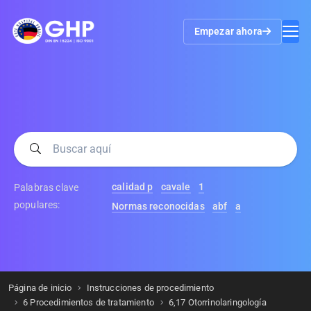
Empezar ahora
calidad p
cavale
1
Palabras clave
populares:
Normas reconocidas
abf
a
Página de inicio
Instrucciones de procedimiento
6 Procedimientos de tratamiento
6,17 Otorrinolaringología