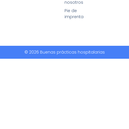
nosotros
Pie de
imprenta
© 2026 Buenas prácticas hospitalarias