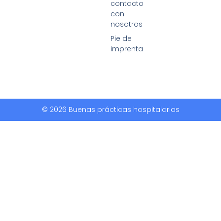
contacto
con
nosotros
Pie de
imprenta
© 2026 Buenas prácticas hospitalarias