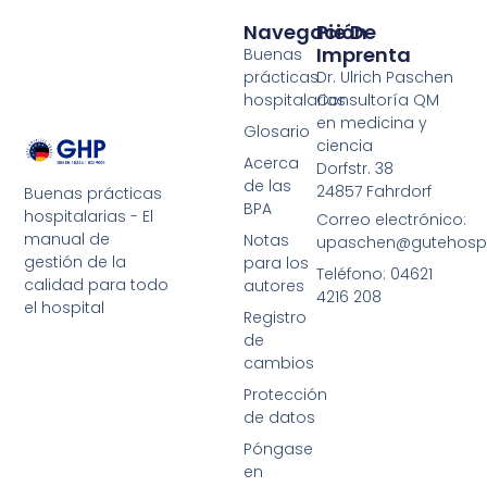
Navegación
Pie De
Imprenta
Buenas
prácticas
Dr. Ulrich Paschen
hospitalarias
Consultoría QM
en medicina y
Glosario
ciencia
Acerca
Dorfstr. 38
de las
24857 Fahrdorf
Buenas prácticas
BPA
hospitalarias - El
Correo electrónico:
manual de
Notas
upaschen@gutehospit
gestión de la
para los
Teléfono: 04621
calidad para todo
autores
4216 208
el hospital
Registro
de
cambios
Protección
de datos
Póngase
en