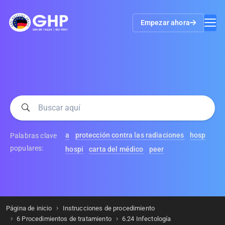
Empezar ahora
a
protección contra las radiaciones
hosp
Palabras clave
populares:
hospi
carta del médico
peer
Página de inicio
Instrucciones de procedimiento
6 Procedimientos de tratamiento
6.24 Infectología