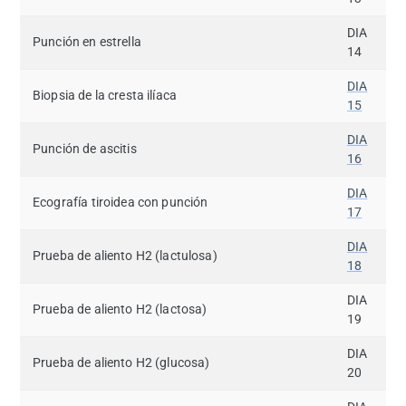
DIA
Punción en estrella
14
DIA
Biopsia de la cresta ilíaca
15
DIA
Punción de ascitis
16
DIA
Ecografía tiroidea con punción
17
DIA
Prueba de aliento H2 (lactulosa)
18
DIA
Prueba de aliento H2 (lactosa)
19
DIA
Prueba de aliento H2 (glucosa)
20