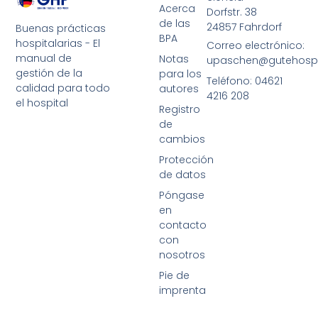
Acerca
Dorfstr. 38
de las
24857 Fahrdorf
Buenas prácticas
BPA
hospitalarias - El
Correo electrónico:
manual de
Notas
upaschen@gutehospit
gestión de la
para los
Teléfono: 04621
calidad para todo
autores
4216 208
el hospital
Registro
de
cambios
Protección
de datos
Póngase
en
contacto
con
nosotros
Pie de
imprenta