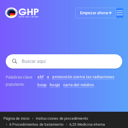
Empezar ahora
abf
a
protección contra las radiaciones
Palabras clave
populares:
hosp
hospi
carta del médico
Página de inicio
Instrucciones de procedimiento
6 Procedimientos de tratamiento
6,23 Medicina interna