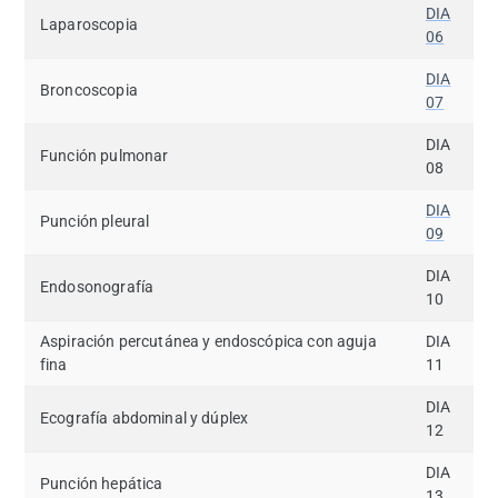
DIA
Laparoscopia
06
DIA
Broncoscopia
07
DIA
Función pulmonar
08
DIA
Punción pleural
09
DIA
Endosonografía
10
Aspiración percutánea y endoscópica con aguja
DIA
fina
11
DIA
Ecografía abdominal y dúplex
12
DIA
Punción hepática
13