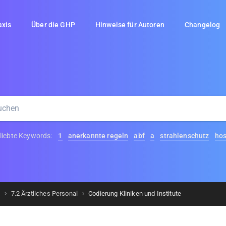
axis
Über die GHP
Hinweise für Autoren
Changelog
liebte Keywords:
1
anerkannte regeln
abf
a
strahlenschutz
ho
n
7.2 Ärztliches Personal
Codierung Kliniken und Institute