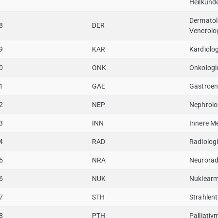
Heilkund
Dermatol
8
DER
Venerolo
9
KAR
Kardiolog
0
ONK
Onkologi
1
GAE
Gastroen
2
NEP
Nephrolo
3
INN
Innere M
4
RAD
Radiolog
5
NRA
Neurorad
6
NUK
Nuklearm
7
STH
Strahlen
8
PTH
Palliativ