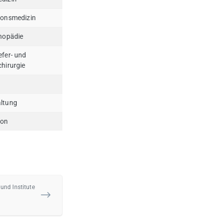
ionsmedizin
thopädie
efer- und
hirurgie
ltung
ion
 und Institute