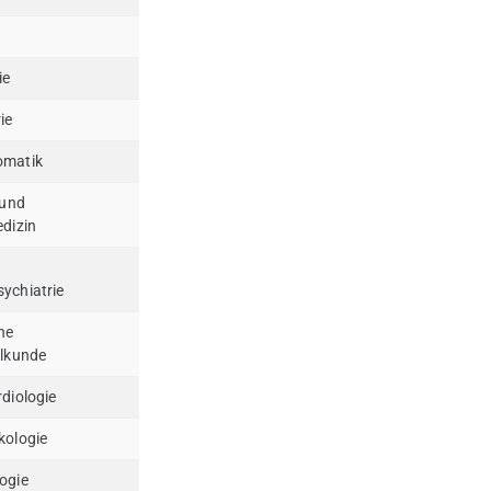
ie
ie
omatik
 und
edizin
.
ychiatrie
ne
ilkunde
diologie
kologie
ogie