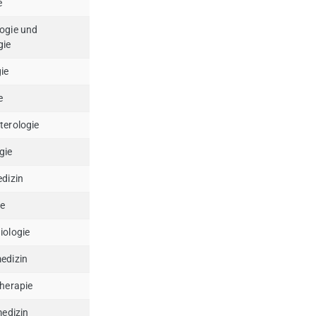
e
ogie und
gie
ie
e
terologie
gie
edizin
ie
iologie
edizin
therapie
medizin