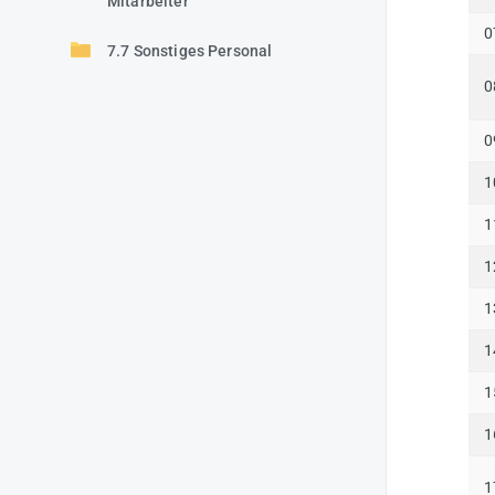
Mitarbeiter
0
7.7 Sonstiges Personal
0
0
1
1
1
1
1
1
1
1