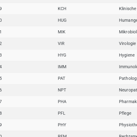
9
KCH
Klinisch
0
HUG
Humange
1
MIK
Mikrobiol
2
VIR
Virologie
3
HYG
Hygiene
4
IMM
Immunol
5
PAT
Patholog
6
NPT
Neuropat
7
PHA
Pharmak
8
PFL
Pflege
9
PHY
Physioth
0
REM
Rechtsme