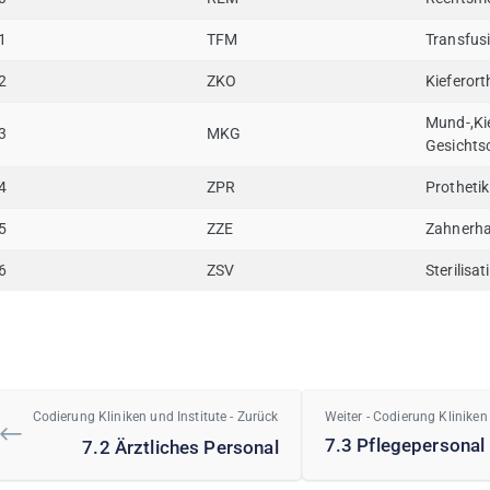
1
TFM
Transfus
2
ZKO
Kieferor
Mund-,Ki
3
MKG
Gesichtsc
4
ZPR
Prothetik
5
ZZE
Zahnerha
6
ZSV
Sterilisat
Codierung Kliniken und Institute - Zurück
Weiter - Codierung Kliniken
7.3 Pflegepersonal
7.2 Ärztliches Personal