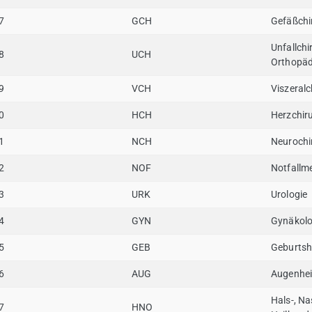
7
GCH
Gefäßchi
Unfallchi
8
UCH
Orthopäd
9
VCH
Viszeralc
0
HCH
Herzchiru
1
NCH
Neurochi
2
NOF
Notfallm
3
URK
Urologie
4
GYN
Gynäkolo
5
GEB
Geburtshi
6
AUG
Augenhei
Hals-, Na
7
HNO