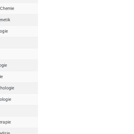
e Chemie
netik
ogie
ogie
ie
hologie
ologie
erapie
dizin