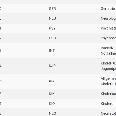
9
GER
Geriatrie
0
NEU
Neurolog
1
PSY
Psychiatr
2
PSO
Psychos
Intensiv-
3
INT
Notfallm
Kinder- u
4
KJP
Jugendps
Alllgemei
5
KIA
Kinderhe
6
KIK
Kinderkar
7
KIO
Kinderon
8
NEO
Neonatol