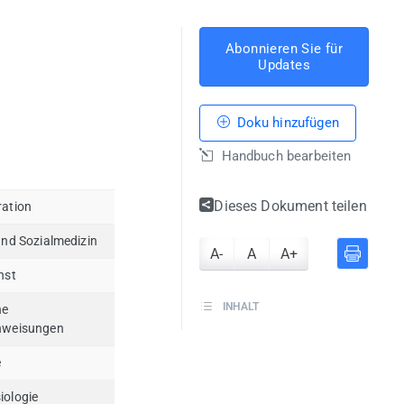
Abonnieren Sie für
Updates
Doku hinzufügen
Handbuch bearbeiten
Dieses Dokument teilen
ration
und Sozialmedizin
A-
A
A+
nst
INHALT
ne
nweisungen
e
iologie