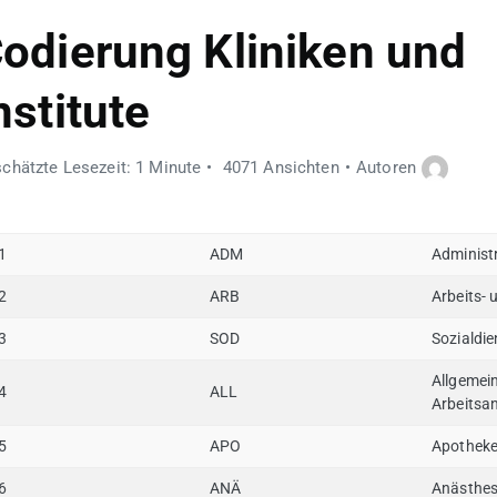
odierung Kliniken und
nstitute
chätzte Lesezeit: 1 Minute
4071 Ansichten
Autoren
1
ADM
Administ
2
ARB
Arbeits- 
3
SOD
Sozialdie
Allgemei
4
ALL
Arbeitsa
5
APO
Apothek
6
ANÄ
Anästhes