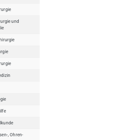
rurgie
rurgie und
ie
hirurgie
rgie
rurgie
edizin
gie
lfe
lkunde
sen-, Ohren-