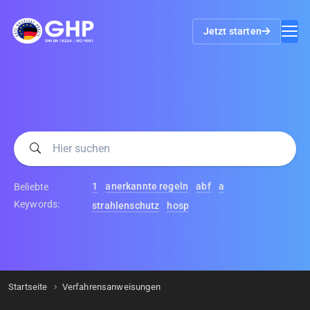
Jetzt starten
1
anerkannte regeln
abf
a
Beliebte
Keywords:
strahlenschutz
hosp
Startseite
Verfahrensanweisungen