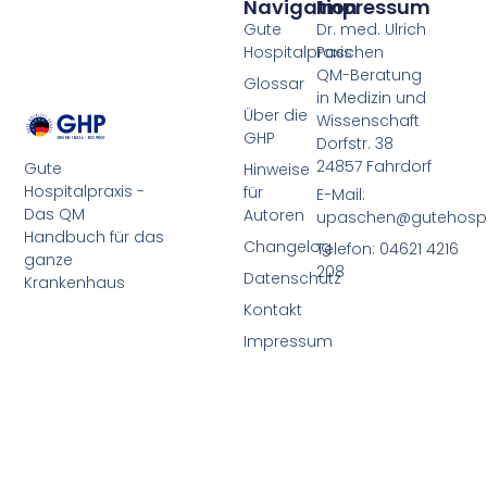
Navigation
Impressum
Gute
Dr. med. Ulrich
Hospitalpraxis
Paschen
QM-Beratung
Glossar
in Medizin und
Über die
Wissenschaft
GHP
Dorfstr. 38
24857 Fahrdorf
Gute
Hinweise
Hospitalpraxis -
für
E-Mail:
Das QM
Autoren
upaschen@gutehospit
Handbuch für das
Changelog
Telefon: 04621 4216
ganze
208
Datenschutz
Krankenhaus
Kontakt
Impressum