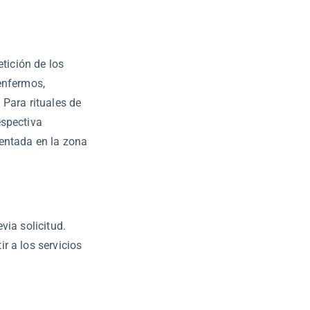
etición de los
enfermos,
 Para rituales de
espectiva
sentada en la zona
via solicitud.
r a los servicios