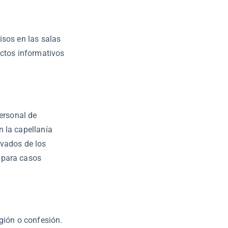
isos en las salas
ectos informativos
personal de
n la capellanía
ivados de los
 para casos
igión o confesión.