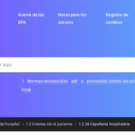
Acerca de las
Notas para los
Registro de
BPA
autores
cambios
1
Normas reconocidas
abf
a
protección contra las ra
hosp
del hospital
1.2 Orientación al paciente
1.2.28 Capellanía hospitalaria