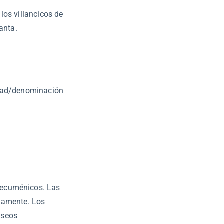
los villancicos de
anta.
idad/denominación
 ecuménicos. Las
ntamente. Los
eseos