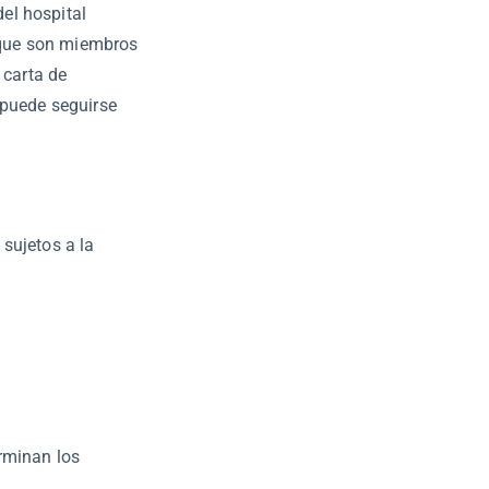
el hospital
s que son miembros
 carta de
 puede seguirse
sujetos a la
erminan los