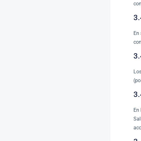
con
3.
En 
con
3.
Los
(po
3.
En 
Sal
aco