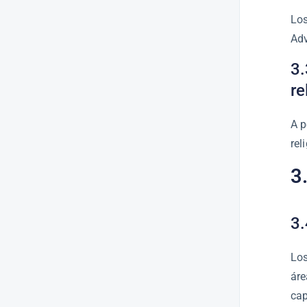
Los
Adv
3.
re
A p
rel
3
3.
Los
áre
cap