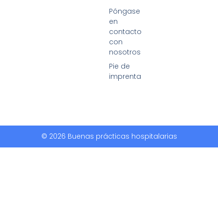
Póngase
en
contacto
con
nosotros
Pie de
imprenta
© 2026 Buenas prácticas hospitalarias