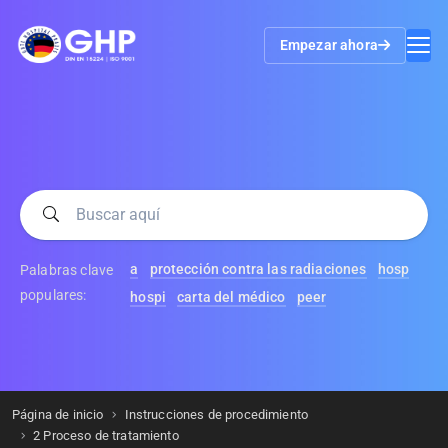
Empezar ahora
a
protección contra las radiaciones
hosp
Palabras clave
populares:
hospi
carta del médico
peer
Página de inicio
Instrucciones de procedimiento
2 Proceso de tratamiento