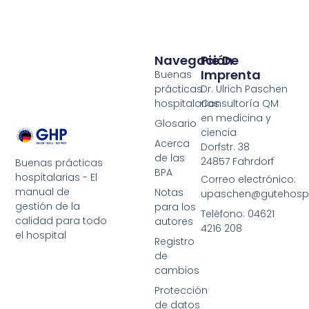
Navegación
Pie De
Imprenta
Buenas
prácticas
Dr. Ulrich Paschen
hospitalarias
Consultoría QM
en medicina y
Glosario
ciencia
Acerca
Dorfstr. 38
de las
24857 Fahrdorf
Buenas prácticas
BPA
hospitalarias - El
Correo electrónico:
manual de
Notas
upaschen@gutehospit
gestión de la
para los
Teléfono: 04621
calidad para todo
autores
4216 208
el hospital
Registro
de
cambios
Protección
de datos