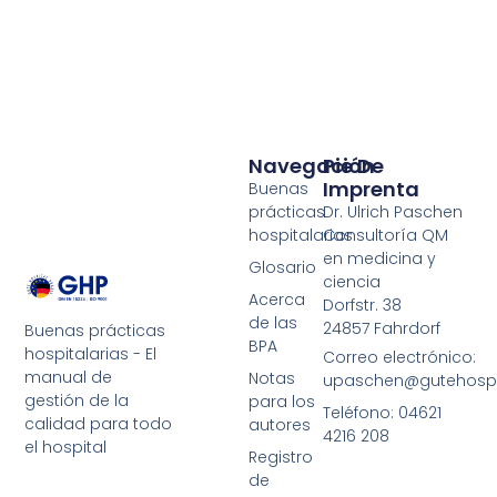
Navegación
Pie De
Imprenta
Buenas
prácticas
Dr. Ulrich Paschen
hospitalarias
Consultoría QM
en medicina y
Glosario
ciencia
Acerca
Dorfstr. 38
de las
24857 Fahrdorf
Buenas prácticas
BPA
hospitalarias - El
Correo electrónico:
manual de
Notas
upaschen@gutehospit
gestión de la
para los
Teléfono: 04621
calidad para todo
autores
4216 208
el hospital
Registro
de