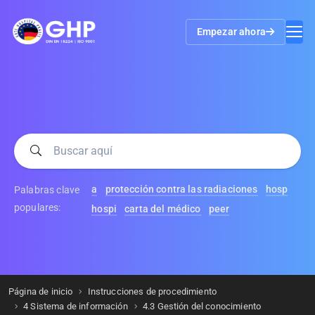
Empezar ahora
a
protección contra las radiaciones
hosp
Palabras clave
populares:
hospi
carta del médico
peer
Página de inicio
Instrucciones de procedimiento
4 Sistema de información
4.3 Gestión del conocimiento