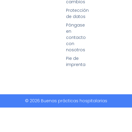
cambios
Protección
de datos
Póngase
en
contacto
con
nosotros
Pie de
imprenta
© 2026 Buenas prácticas hospitalarias