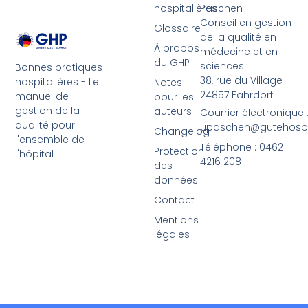
hospitalières
Paschen
Conseil en gestion
Glossaire
de la qualité en
À propos
médecine et en
du GHP
sciences
Bonnes pratiques
38, rue du Village
hospitalières - Le
Notes
24857 Fahrdorf
manuel de
pour les
gestion de la
auteurs
Courrier électronique 
qualité pour
upaschen@gutehospit
Changelog
l'ensemble de
Téléphone : 04621
Protection
l'hôpital
4216 208
des
données
Contact
Mentions
légales