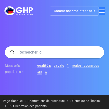
Commencer maintenant
qualité p
cavale
1
règles reconnues
Mots-clés
populaires :
abf
a
Page d'accueil
Instructions de procédure
1 Contexte de l'hôpital
1.2 Orientation des patients