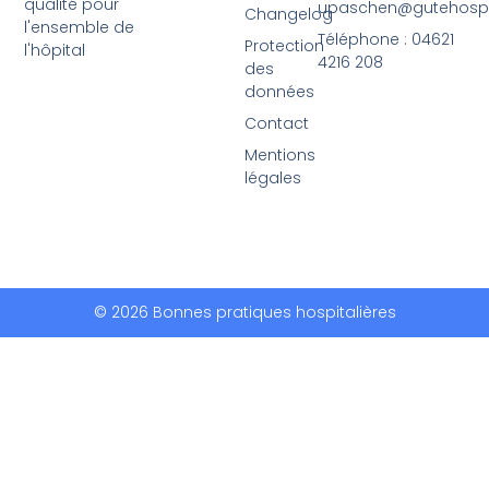
qualité pour
upaschen@gutehospit
Changelog
l'ensemble de
Téléphone : 04621
Protection
l'hôpital
4216 208
des
données
Contact
Mentions
légales
© 2026 Bonnes pratiques hospitalières