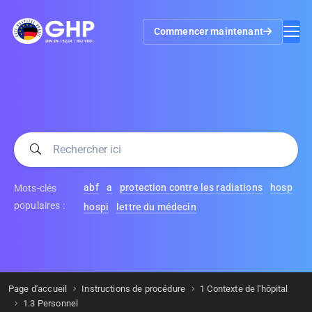
Commencer maintenant
abf
a
protection contre les radiations
hosp
Mots-clés
populaires :
hospi
lettre du médecin
Page d'accueil
Instructions de procédure
1 Contexte de l'hôpital
1.3 Personnel