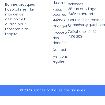
du GHP
sciences
Bonnes pratiques
38, rue du Village
hospitalières - Le
Notes
24857 Fahrdorf
manuel de
pour les
gestion de la
auteurs
Courrier électronique 
qualité pour
upaschen@gutehospit
Changelog
l'ensemble de
Téléphone : 04621
Protection
l'hôpital
4216 208
des
données
Contact
Mentions
légales
© 2026 Bonnes pratiques hospitalières