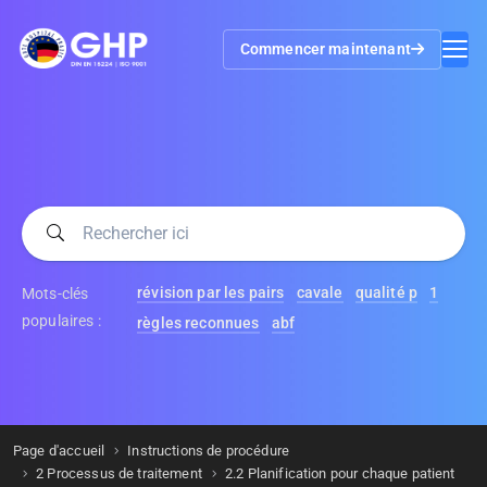
Commencer maintenant
révision par les pairs
cavale
qualité p
1
Mots-clés
populaires :
règles reconnues
abf
Page d'accueil
Instructions de procédure
2 Processus de traitement
2.2 Planification pour chaque patient