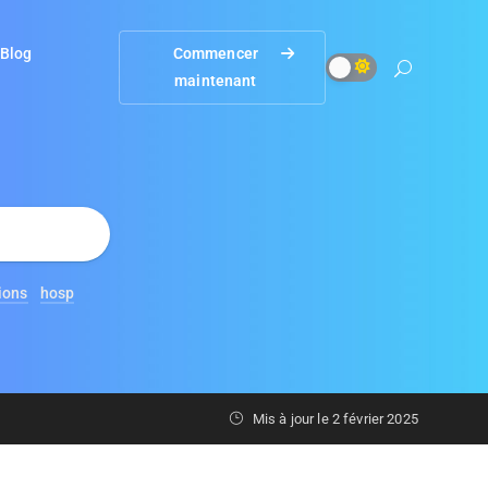
Blog
Commencer
maintenant
ions
hosp
Mis à jour le
2 février 2025