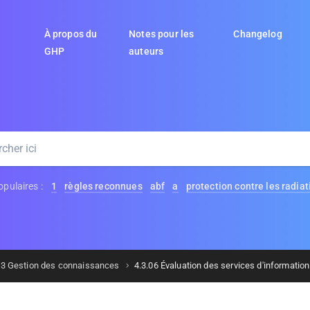
À propos du
Notes pour les
Changelog
GHP
auteurs
pulaires :
1
règles reconnues
abf
a
protection contre les radiat
.3 Gestion des connaissances
4.3.06 Évaluation des services d'information