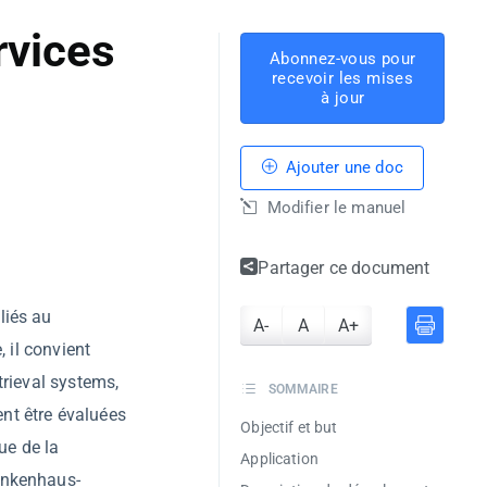
rvices
Abonnez-vous pour
recevoir les mises
à jour
Ajouter une doc
Modifier le manuel
Partager ce document
liés au
A-
A
A+
, il convient
trieval systems,
SOMMAIRE
nt être évaluées
Objectif et but
ue de la
Application
ankenhaus-