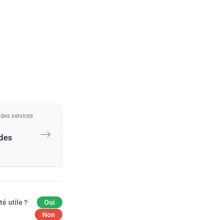
 des services
 des
té utile ?
Oui
Non