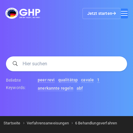
Jetzt starten
peer revi
qualitätsp
cavale
1
Beliebte
Keywords:
anerkannte regeln
abf
Startseite
Verfahrensanweisungen
6 Behandlungsverfahren