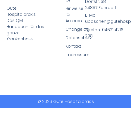
GHP
Dorfstr. 38
24857 Fahrdorf
Gute
Hinweise
Hospitalpraxis -
für
E-Mail:
Das QM
Autoren
upaschen@gutehospit
Handbuch für das
Changelog
Telefon: 04621 4216
ganze
208
Datenschutz
Krankenhaus
Kontakt
Impressum
© 2026 Gute Hospitalpraxis