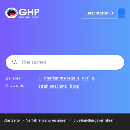
Jetzt starten
1
anerkannte regeln
abf
a
Beliebte
Keywords:
strahlenschutz
hosp
Startseite
Verfahrensanweisungen
6 Behandlungsverfahren