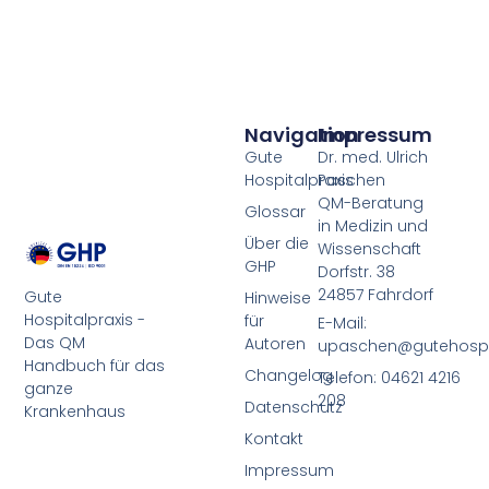
Navigation
Impressum
Gute
Dr. med. Ulrich
Hospitalpraxis
Paschen
QM-Beratung
Glossar
in Medizin und
Über die
Wissenschaft
GHP
Dorfstr. 38
24857 Fahrdorf
Gute
Hinweise
Hospitalpraxis -
für
E-Mail:
Das QM
Autoren
upaschen@gutehospit
Handbuch für das
Changelog
Telefon: 04621 4216
ganze
208
Datenschutz
Krankenhaus
Kontakt
Impressum