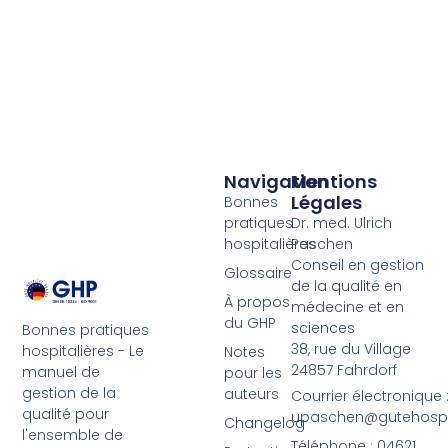
Navigation
Mentions
Légales
Bonnes
pratiques
Dr. med. Ulrich
hospitalières
Paschen
Conseil en gestion
Glossaire
de la qualité en
À propos
médecine et en
du GHP
sciences
Bonnes pratiques
38, rue du Village
hospitalières - Le
Notes
24857 Fahrdorf
manuel de
pour les
gestion de la
auteurs
Courrier électronique 
qualité pour
upaschen@gutehospit
Changelog
l'ensemble de
Téléphone : 04621