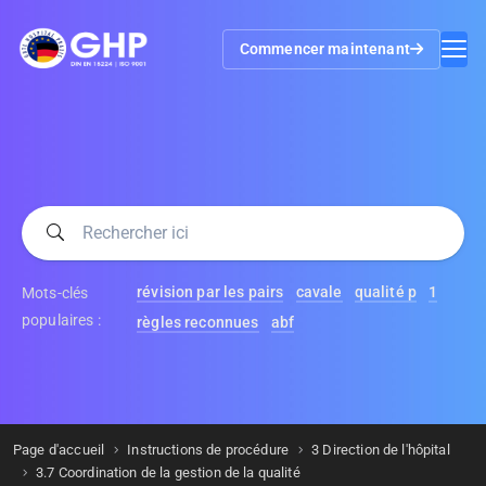
Commencer maintenant
révision par les pairs
cavale
qualité p
1
Mots-clés
populaires :
règles reconnues
abf
Page d'accueil
Instructions de procédure
3 Direction de l'hôpital
3.7 Coordination de la gestion de la qualité