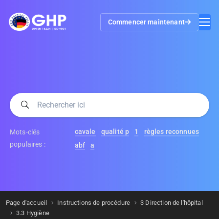
Commencer maintenant
cavale
qualité p
1
règles reconnues
Mots-clés
populaires :
abf
a
Page d'accueil
Instructions de procédure
3 Direction de l'hôpital
3.3 Hygiène