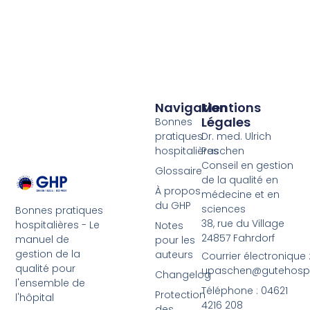
Navigation
Mentions
Légales
Bonnes
pratiques
Dr. med. Ulrich
hospitalières
Paschen
Conseil en gestion
Glossaire
de la qualité en
À propos
médecine et en
du GHP
sciences
Bonnes pratiques
38, rue du Village
hospitalières - Le
Notes
24857 Fahrdorf
manuel de
pour les
gestion de la
auteurs
Courrier électronique 
qualité pour
upaschen@gutehospit
Changelog
l'ensemble de
Téléphone : 04621
Protection
l'hôpital
4216 208
des