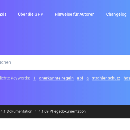
axis
Über die GHP
Hinweise für Autoren
Changelog
liebte Keywords:
1
anerkannte regeln
abf
a
strahlenschutz
ho
4.1 Dokumentation
4.1.09 Pflegedokumentation