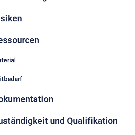
isiken
essourcen
terial
itbedarf
okumentation
uständigkeit und Qualifikation