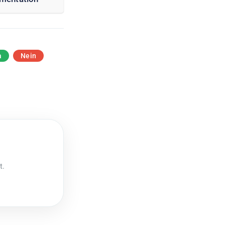
a
Nein
t.