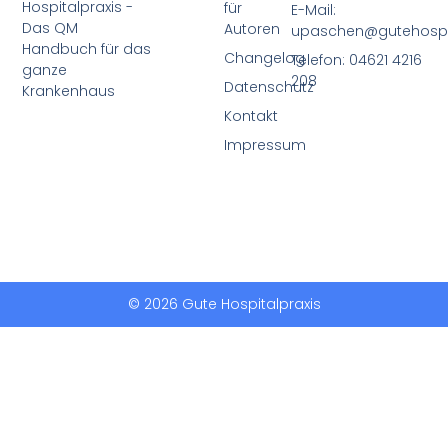
Hospitalpraxis -
für
E-Mail:
Das QM
Autoren
upaschen@gutehospit
Handbuch für das
Changelog
Telefon: 04621 4216
ganze
208
Datenschutz
Krankenhaus
Kontakt
Impressum
© 2026 Gute Hospitalpraxis