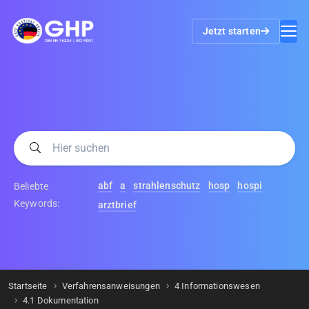
Jetzt starten
abf
a
strahlenschutz
hosp
hospi
Beliebte
Keywords:
arztbrief
Startseite
Verfahrensanweisungen
4 Informationswesen
4.1 Dokumentation