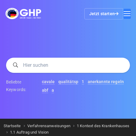
Jetzt starten
cavale
qualitätsp
1
anerkannte regeln
Beliebte
Keywords:
abf
a
Startseite
Verfahrensanweisungen
1 Kontext des Krankenhauses
1.1 Auftrag und Vision