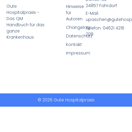
24857 Fahrdorf
Gute
Hinweise
Hospitalpraxis -
für
E-Mail:
Das QM
Autoren
upaschen@gutehospit
Handbuch für das
Changelog
Telefon: 04621 4216
ganze
208
Datenschutz
Krankenhaus
Kontakt
Impressum
© 2026 Gute Hospitalpraxis