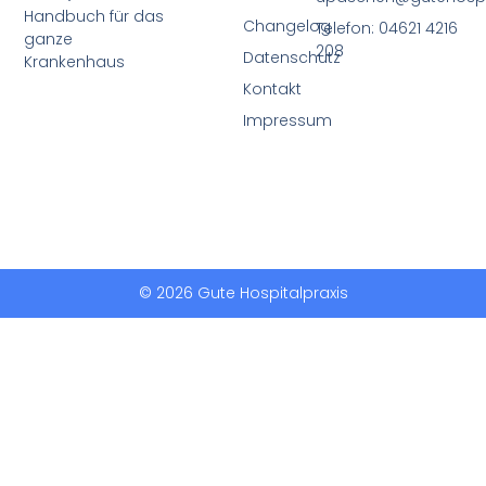
Handbuch für das
Changelog
Telefon: 04621 4216
ganze
208
Datenschutz
Krankenhaus
Kontakt
Impressum
© 2026 Gute Hospitalpraxis