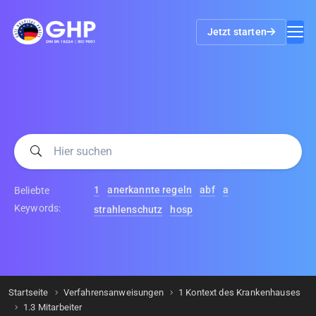
Jetzt starten
1
anerkannte regeln
abf
a
Beliebte
Keywords:
strahlenschutz
hosp
Startseite
Verfahrensanweisungen
1 Kontext des Krankenhauses
1.3 Mitarbeiter