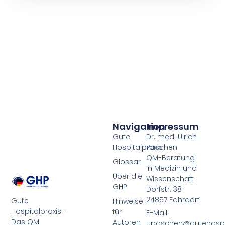
Navigation
Impressum
Gute
Dr. med. Ulrich
Hospitalpraxis
Paschen
QM-Beratung
Glossar
in Medizin und
Über die
Wissenschaft
GHP
Dorfstr. 38
24857 Fahrdorf
Gute
Hinweise
Hospitalpraxis -
für
E-Mail:
Das QM
Autoren
upaschen@gutehospit