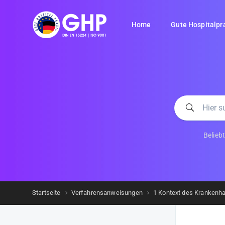
Home
Gute Hospitalpr
Belieb
Startseite
Verfahrensanweisungen
1 Kontext des Krankenh