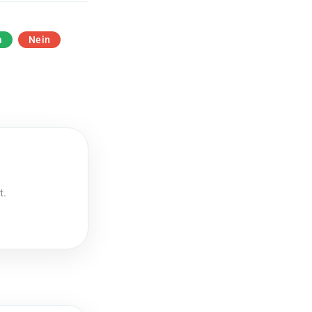
a
Nein
t.