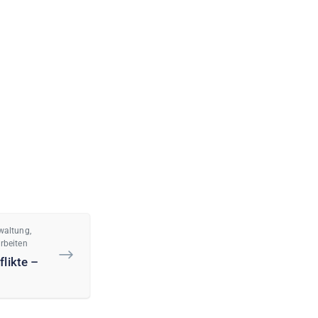
waltung,
rbeiten
likte –