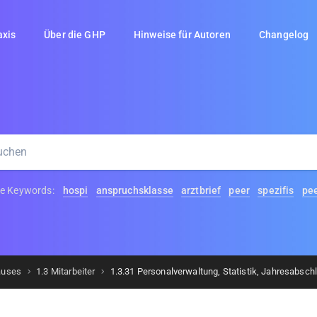
axis
Über die GHP
Hinweise für Autoren
Changelog
te Keywords:
hospi
anspruchsklasse
arztbrief
peer
spezifis
pee
auses
1.3 Mitarbeiter
1.3.31 Personalverwaltung, Statistik, Jahresabsch