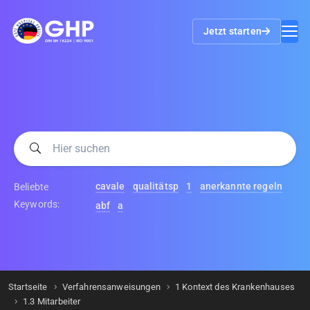
Jetzt starten
cavale
qualitätsp
1
anerkannte regeln
Beliebte
Keywords:
abf
a
Startseite
Verfahrensanweisungen
1 Kontext des Krankenhauses
1.3 Mitarbeiter