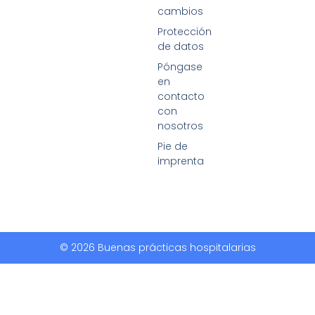
cambios
Protección
de datos
Póngase
en
contacto
con
nosotros
Pie de
imprenta
© 2026 Buenas prácticas hospitalarias