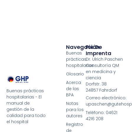
Navegación
Pie De
Imprenta
Buenas
prácticas
Dr. Ulrich Paschen
hospitalarias
Consultoría QM
en medicina y
Glosario
ciencia
Acerca
Dorfstr. 38
de las
24857 Fahrdorf
Buenas prácticas
BPA
hospitalarias - El
Correo electrónico:
manual de
Notas
upaschen@gutehospit
gestión de la
para los
Teléfono: 04621
calidad para todo
autores
4216 208
el hospital
Registro
de