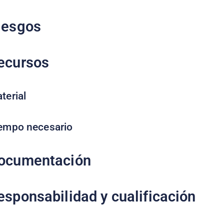
iesgos
ecursos
terial
empo necesario
ocumentación
esponsabilidad y cualificación