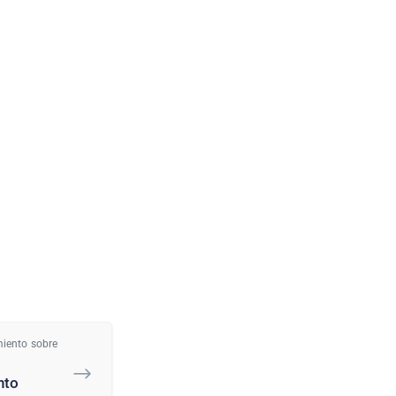
miento sobre
nto