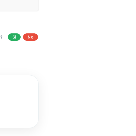
a?
Sí
No
.