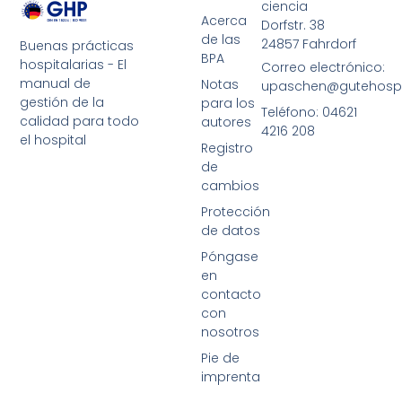
ciencia
Acerca
Dorfstr. 38
de las
24857 Fahrdorf
Buenas prácticas
BPA
hospitalarias - El
Correo electrónico:
manual de
Notas
upaschen@gutehospit
gestión de la
para los
Teléfono: 04621
calidad para todo
autores
4216 208
el hospital
Registro
de
cambios
Protección
de datos
Póngase
en
contacto
con
nosotros
Pie de
imprenta