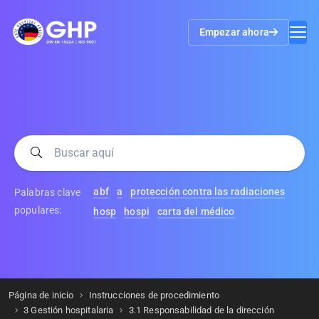
Empezar ahora
abf
a
protección contra las radiaciones
Palabras clave
populares:
hosp
hospi
carta del médico
Página de inicio
Instrucciones de procedimiento
3 Gestión hospitalaria
3.1 Responsabilidad de la dirección