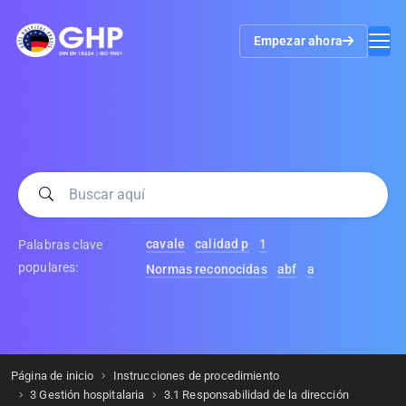
Empezar ahora
cavale
calidad p
1
Palabras clave
populares:
Normas reconocidas
abf
a
Página de inicio
Instrucciones de procedimiento
3 Gestión hospitalaria
3.1 Responsabilidad de la dirección