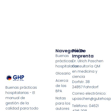
Navegación
Pie De
Imprenta
Buenas
prácticas
Dr. Ulrich Paschen
hospitalarias
Consultoría QM
en medicina y
Glosario
ciencia
Acerca
Dorfstr. 38
de las
24857 Fahrdorf
Buenas prácticas
BPA
hospitalarias - El
Correo electrónico:
manual de
Notas
upaschen@gutehospit
gestión de la
para los
Teléfono: 04621
calidad para todo
autores
4216 208