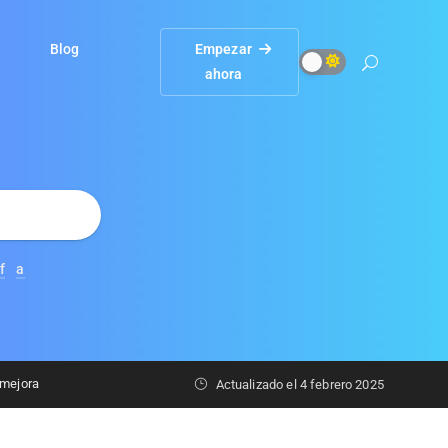
Blog
Empezar
ahora
f
a
 mejora
Actualizado el
4 febrero 2025