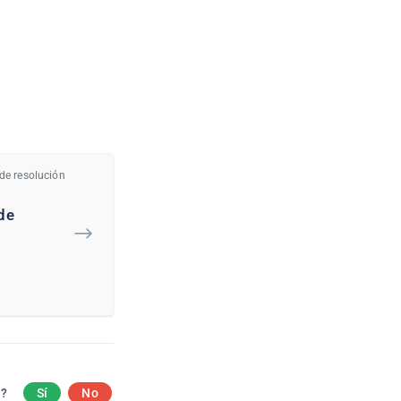
 de resolución
de
a?
Sí
No