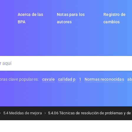
Acerca de las
Notas para los
Registro de
BPA
autores
cambios
bras clave populares:
cavale
calidad p
1
Normas reconocidas
ab
5.4 Medidas de mejora
5.4.06 Técnicas de resolución de problemas y de