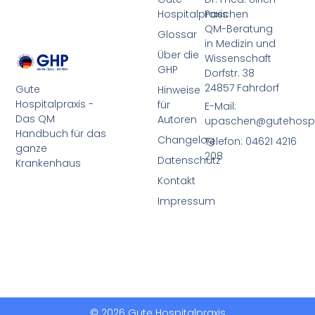
Hospitalpraxis
Paschen
QM-Beratung
Glossar
in Medizin und
Über die
Wissenschaft
GHP
Dorfstr. 38
24857 Fahrdorf
Gute
Hinweise
Hospitalpraxis -
für
E-Mail:
Das QM
Autoren
upaschen@gutehospit
Handbuch für das
Changelog
Telefon: 04621 4216
ganze
208
Datenschutz
Krankenhaus
Kontakt
Impressum
© 2026 Gute Hospitalpraxis