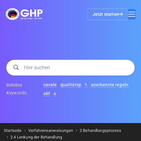
Jetzt starten
cavale
qualitätsp
1
anerkannte regeln
Beliebte
Keywords:
abf
a
Startseite
Verfahrensanweisungen
2 Behandlungsprozess
2.4 Lenkung der Behandlung