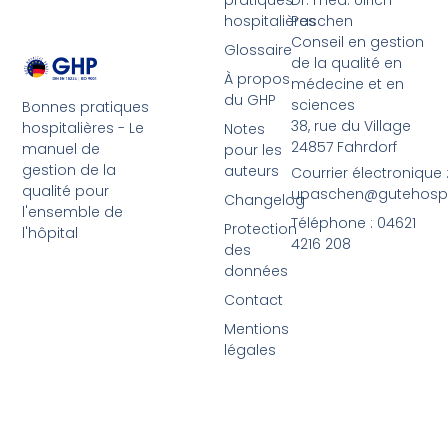
hospitalières
Paschen
Conseil en gestion
Glossaire
de la qualité en
À propos
médecine et en
du GHP
sciences
Bonnes pratiques
38, rue du Village
hospitalières - Le
Notes
24857 Fahrdorf
manuel de
pour les
gestion de la
auteurs
Courrier électronique 
qualité pour
upaschen@gutehospit
Changelog
l'ensemble de
Téléphone : 04621
Protection
l'hôpital
4216 208
des
données
Contact
Mentions
légales