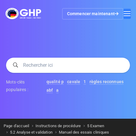
Commencer maintenant
qualité p
cavale
1
règles reconnues
Mots-clés
populaires :
abf
a
Page d'accueil
Instructions de procédure
5 Examen
5.2 Analyse et validation
Manuel des essais cliniques